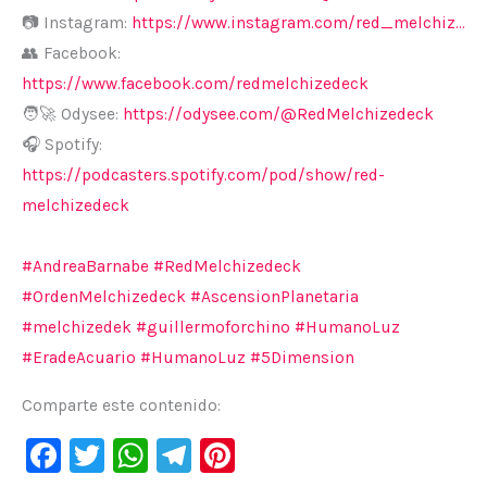
📷 Instagram:
https://www.instagram.com/red_melchiz…
👥 Facebook:
https://www.facebook.com/redmelchizedeck
🧑‍🚀 Odysee:
https://odysee.com/@RedMelchizedeck
🎧 Spotify:
https://podcasters.spotify.com/pod/show/red-
melchizedeck
#AndreaBarnabe
#RedMelchizedeck
#OrdenMelchizedeck
#AscensionPlanetaria
#melchizedek
#guillermoforchino
#HumanoLuz
#EradeAcuario
#HumanoLuz
#5Dimension
Comparte este contenido:
F
T
W
Te
Pi