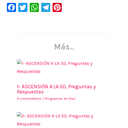
F
T
W
Te
Pi
a
wi
h
le
nt
c
tt
at
gr
er
e
er
s
a
e
b
A
m
st
Más...
o
p
o
p
k
1- ASCENSIÓN A LA 5D, Preguntas y
Respuestas
4 comentarios
/
Programas en Vivo