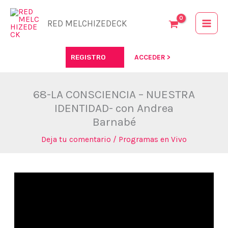
Ir
al
RED MELCHIZEDECK
contenido
REGISTRO
ACCEDER >
68-LA CONSCIENCIA – NUESTRA
IDENTIDAD- con Andrea
Barnabé
Deja tu comentario
/
Programas en Vivo