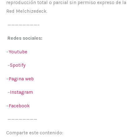
reproducción total o parcial sin permiso expreso de la
Red Melchizedeck.
————————–
Redes sociales:
–
⁠⁠⁠Youtube⁠⁠⁠
–
⁠⁠⁠Spotify⁠⁠⁠
–
⁠⁠⁠Pagina web ⁠⁠⁠
–
⁠⁠⁠Instagram ⁠⁠⁠
–
⁠⁠⁠Facebook⁠
————————
Comparte este contenido: