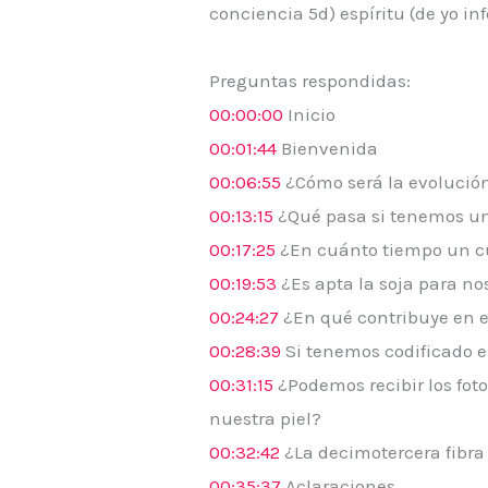
conciencia 5d) espíritu (de yo in
Preguntas respondidas:
00:00:00
Inicio
00:01:44
Bienvenida
00:06:55
¿Cómo será la evolución
00:13:15
¿Qué pasa si tenemos una
00:17:25
¿En cuánto tiempo un cu
00:19:53
¿Es apta la soja para no
00:24:27
¿En qué contribuye en el
00:28:39
Si tenemos codificado en
00:31:15
¿Podemos recibir los fot
nuestra piel?
00:32:42
¿La decimotercera fibra 
00:35:37
Aclaraciones