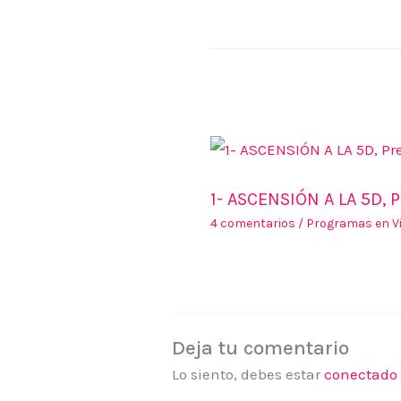
o
t
t
l
i
o
e
s
e
n
k
r
A
g
t
p
r
e
p
a
r
m
e
s
1- ASCENSIÓN A LA 5D, 
t
4 comentarios
/
Programas en V
Deja tu comentario
Lo siento, debes estar
conectado