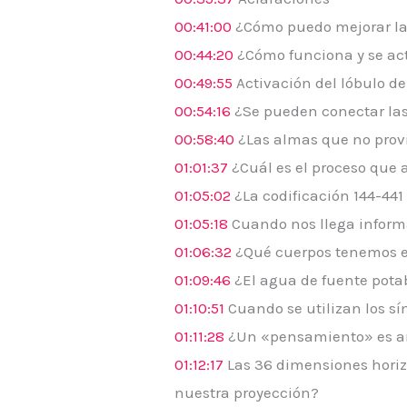
00:41:00
¿Cómo puedo mejorar la 
00:44:20
¿Cómo funciona y se act
00:49:55
Activación del lóbulo de
00:54:16
¿Se pueden conectar la
00:58:40
¿Las almas que no provi
01:01:37
¿Cuál es el proceso que a
01:05:02
¿La codificación 144-44
01:05:18
Cuando nos llega informa
01:06:32
¿Qué cuerpos tenemos e
01:09:46
¿El agua de fuente potab
01:10:51
Cuando se utilizan los sí
01:11:28
¿Un «pensamiento» es a
01:12:17
Las 36 dimensiones horiz
nuestra proyección?