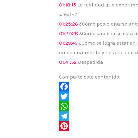
01:18:15
La realidad que experimen
«real»?
01:25:26
¿Cómo posicionarse ante 
01:27:28
¿Cómo saber si se está a
01:29:49
¿Cómo se logra estar en
emocionalmente y nos saca de n
01:41:52
Despedida
Comparte este contenido:
F
a
T
c
w
W
e
i
h
T
b
t
a
e
P