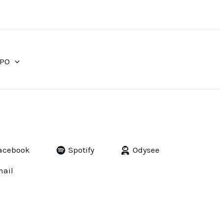
IPO
acebook
Spotify
Odysee
ail