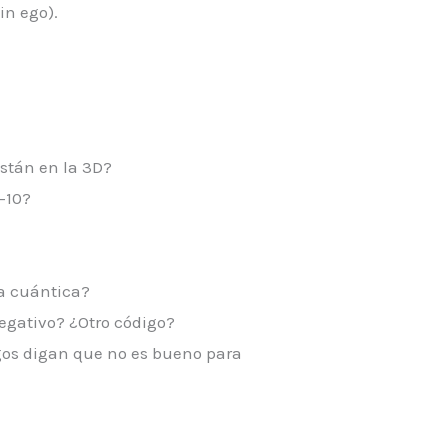
in ego).
stán en la 3D?
-10?
ta cuántica?
Negativo? ¿Otro código?
gos digan que no es bueno para