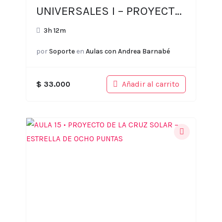
UNIVERSALES I – PROYECTO
GAIA
3h 12m
por
Soporte
en
Aulas con Andrea Barnabé
Añadir al carrito
$
33.000