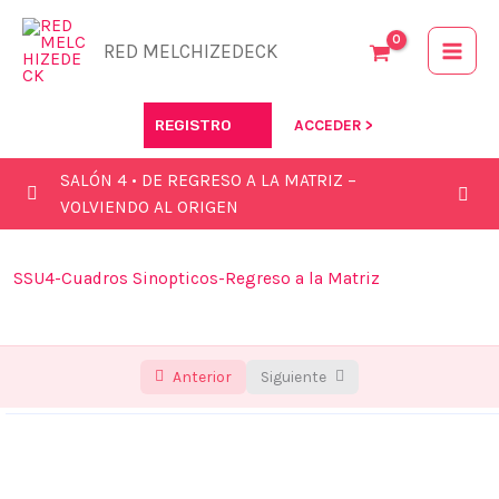
Ir
al
RED MELCHIZEDECK
contenido
REGISTRO
ACCEDER >
SALÓN 4 • DE REGRESO A LA MATRIZ –
VOLVIENDO AL ORIGEN
Grabación de la clase Zoom
0/1
SSU4-Cuadros Sinopticos-Regreso a la Matriz
Ibook – De regreso a la matriz biológica
0/1
Cuadros sinópticos- De regreso a la matriz
0/1
Anterior
Siguiente
biológica
CUADROS SINÓPTICOS SALÓN 4
00:00