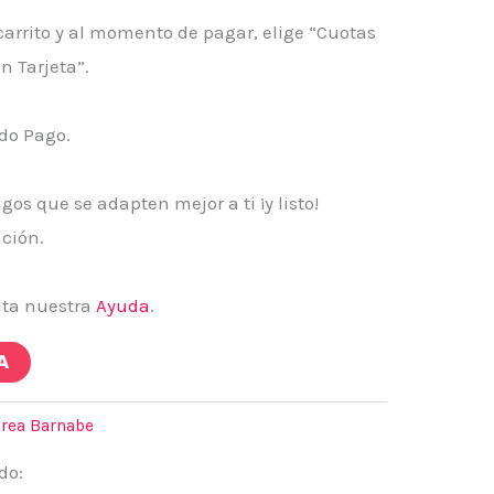
carrito y al momento de pagar, elige “Cuotas
n Tarjeta”.
do Pago.
gos que se adapten mejor a ti ¡y listo!
ación.
lta nuestra
Ayuda
.
A
drea Barnabe
do: