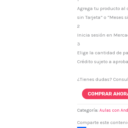
Agrega tu producto al 
sin Tarjeta” o “Meses si
2
Inicia sesión en Merca
3
Elige la cantidad de pa
Crédito sujeto a aprob
¿Tienes dudas? Consu
AULA
COMPRAR AHOR
13
•
Categoría:
Aulas con An
ATLÁNTIDA
Comparte este conteni
IV