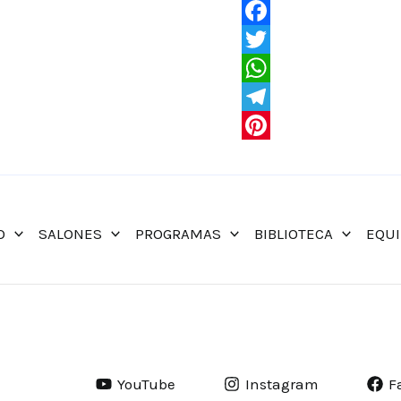
-
Facebook
SALONES
Twitter
DE
WhatsApp
AMENTÍ
Telegram
cantidad
Pinterest
O
SALONES
PROGRAMAS
BIBLIOTECA
EQU
YouTube
Instagram
F