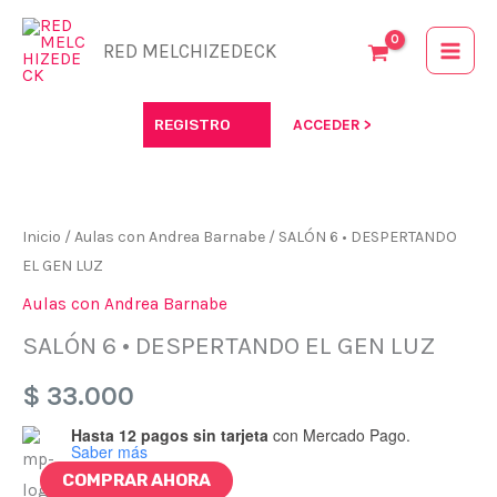
Ir
al
RED MELCHIZEDECK
contenido
REGISTRO
ACCEDER >
Inicio
/
Aulas con Andrea Barnabe
/ SALÓN 6 • DESPERTANDO
EL GEN LUZ
Aulas con Andrea Barnabe
SALÓN 6 • DESPERTANDO EL GEN LUZ
$
33.000
Hasta 12 pagos sin tarjeta
con Mercado Pago.
Saber más
SALÓN
Alternative:
COMPRAR AHORA