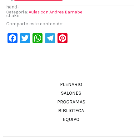
6
•
Categoría:
Aulas con Andrea Barnabe
DESPERTANDO
Comparte este contenido:
EL
Facebook
Twitter
WhatsApp
Telegram
Pinterest
GEN
LUZ
cantidad
PLENARIO
SALONES
PROGRAMAS
BIBLIOTECA
EQUIPO