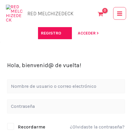
Ir
al
RED MELCHIZEDECK
contenido
REGISTRO
ACCEDER >
Hola, bienvenid@ de vuelta!
Recordarme
¿Olvidaste la contraseña?
Alternative: