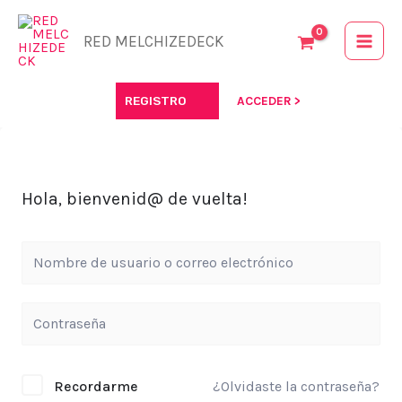
Ir
al
RED MELCHIZEDECK
contenido
REGISTRO
ACCEDER >
Hola, bienvenid@ de vuelta!
Recordarme
¿Olvidaste la contraseña?
Alternative: