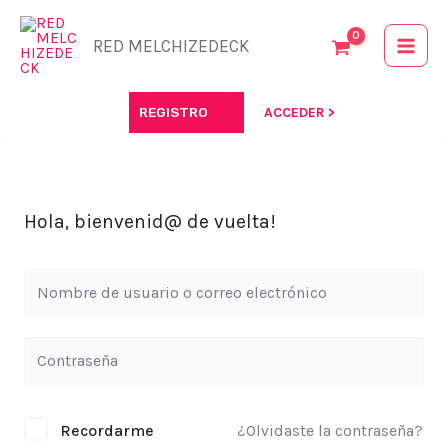
Ir
al
RED MELCHIZEDECK
contenido
REGISTRO
ACCEDER >
Hola, bienvenid@ de vuelta!
Recordarme
¿Olvidaste la contraseña?
Alternative: