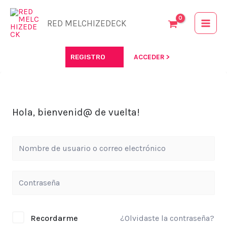
Ir
al
RED MELCHIZEDECK
contenido
REGISTRO
ACCEDER >
Hola, bienvenid@ de vuelta!
Recordarme
¿Olvidaste la contraseña?
Alternative: