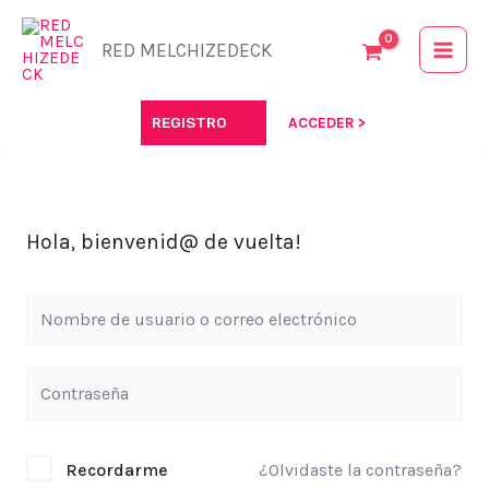
Ir
al
RED MELCHIZEDECK
contenido
REGISTRO
ACCEDER >
Hola, bienvenid@ de vuelta!
Recordarme
¿Olvidaste la contraseña?
Alternative: