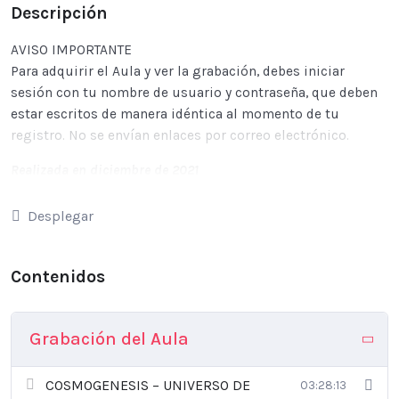
Descripción
AVISO IMPORTANTE
Para adquirir el Aula y ver la grabación, debes iniciar
sesión con tu nombre de usuario y contraseña, que deben
estar escritos de manera idéntica al momento de tu
registro. No se envían enlaces por correo electrónico.
Realizada en diciembre de 2021
Desplegar
Veremos la estructura/software 12 + 1 desde el universo de
Nebadon para arriba.
Entenderemos cómo y por qué se arma en la mente del
Absoluto este software el cual Nebadon repite en su
clooster copiandolo.
En la fuente del omniverso está el Padre Absoluto, una
Grabación del Aula
mente cuántica que piensa y con la vibración expande su
pensamiento, siendo este el primero en crear el software.
COSMOGENESIS – UNIVERSO DE
03:28:13