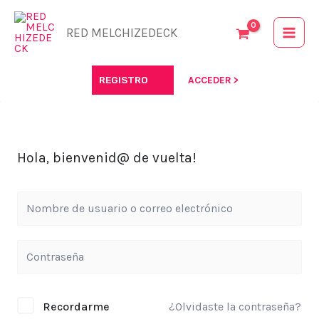
Ir
al
RED MELCHIZEDECK
contenido
REGISTRO
ACCEDER >
Hola, bienvenid@ de vuelta!
Recordarme
¿Olvidaste la contraseña?
Alternative: