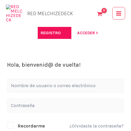
Ir
al
RED MELCHIZEDECK
contenido
REGISTRO
ACCEDER >
Hola, bienvenid@ de vuelta!
Recordarme
¿Olvidaste la contraseña?
Alternative: