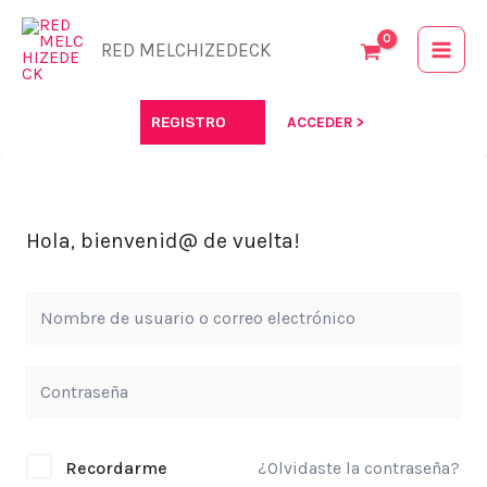
Ir
al
RED MELCHIZEDECK
contenido
REGISTRO
ACCEDER >
Hola, bienvenid@ de vuelta!
Recordarme
¿Olvidaste la contraseña?
Alternative: