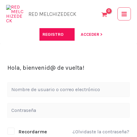
Ir
al
RED MELCHIZEDECK
contenido
REGISTRO
ACCEDER >
Hola, bienvenid@ de vuelta!
Recordarme
¿Olvidaste la contraseña?
Alternative: